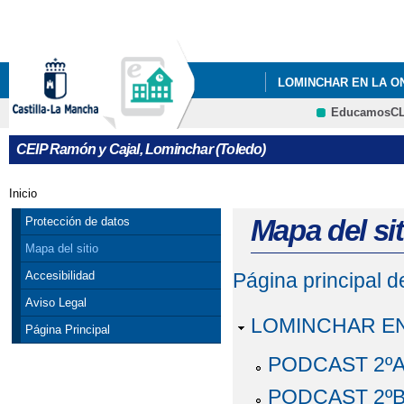
Pa
co
pri
LOMINCHAR EN LA O
EducamosC
INFÓRMATE
CEIP Ramón y Cajal, Lominchar (Toledo)
Inicio
Se encuentra usted aquí
Mapa del sit
Protección de datos
Mapa del sitio
Accesibilidad
Página principal 
Aviso Legal
LOMINCHAR EN
Página Principal
PODCAST 2º
PODCAST 2º