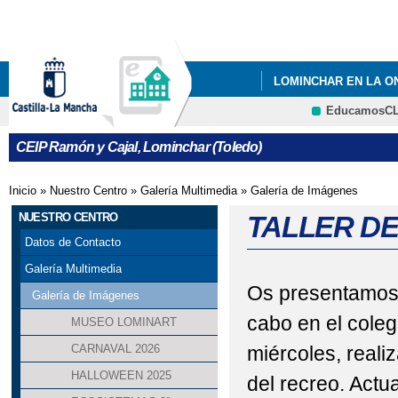
Pa
co
pri
LOMINCHAR EN LA O
EducamosC
INFÓRMATE
CEIP Ramón y Cajal, Lominchar (Toledo)
Inicio
»
Nuestro Centro
»
Galería Multimedia
»
Galería de Imágenes
Se encuentra usted aquí
NUESTRO CENTRO
TALLER D
Datos de Contacto
Galería Multimedia
Os presentamos u
Galería de Imágenes
cabo en el coleg
MUSEO LOMINART
CARNAVAL 2026
miércoles, reali
HALLOWEEN 2025
del recreo. Actua